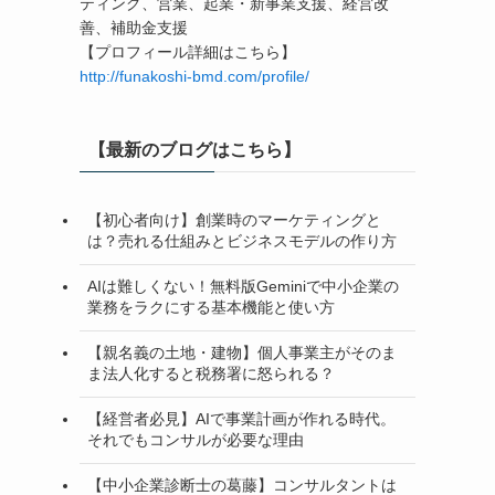
ティング、営業、起業・新事業支援、経営改
善、補助金支援
【プロフィール詳細はこちら】
http://funakoshi-bmd.com/profile/
【最新のブログはこちら】
【初心者向け】創業時のマーケティングと
は？売れる仕組みとビジネスモデルの作り方
AIは難しくない！無料版Geminiで中小企業の
業務をラクにする基本機能と使い方
【親名義の土地・建物】個人事業主がそのま
ま法人化すると税務署に怒られる？
【経営者必見】AIで事業計画が作れる時代。
それでもコンサルが必要な理由
【中小企業診断士の葛藤】コンサルタントは