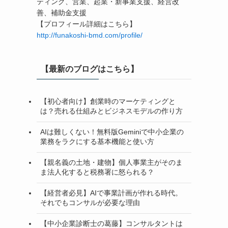
ティング、営業、起業・新事業支援、経営改
善、補助金支援
【プロフィール詳細はこちら】
http://funakoshi-bmd.com/profile/
【最新のブログはこちら】
【初心者向け】創業時のマーケティングと
は？売れる仕組みとビジネスモデルの作り方
AIは難しくない！無料版Geminiで中小企業の
業務をラクにする基本機能と使い方
【親名義の土地・建物】個人事業主がそのま
ま法人化すると税務署に怒られる？
【経営者必見】AIで事業計画が作れる時代。
それでもコンサルが必要な理由
【中小企業診断士の葛藤】コンサルタントは